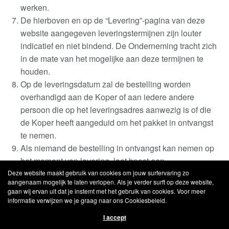
werken
.
De hierboven en op de “Levering”-pagina van deze
website aangegeven leveringstermijnen zijn louter
indicatief en niet bindend. De Onderneming tracht zich
in de mate van het mogelijke aan deze termijnen te
houden
.
Op de leveringsdatum zal de bestelling worden
overhandigd aan de Koper of aan iedere andere
persoon die op het leveringsadres aanwezig is of die
de Koper heeft aangeduid om het pakket in ontvangst
te nemen
.
Als niemand de bestelling in ontvangst kan nemen op
het moment van levering, laat bpost een
afwezigheidsbericht achter en dient de Koper zijn
Deze website maakt gebruik van cookies om jouw surfervaring zo
aangenaam mogelijk te laten verlopen. Als je verder surft op deze website,
pakket zelf af te halen op het adres dat op het
gaan wij ervan uit dat je instemt met het gebruik van cookies. Voor meer
afwezigheidsbericht vermeld staat
.
informatie verwijzen we je graag naar ons Cookiesbeleid.
Als de levering vertraging heeft opgelopen of als een
I accept
bestelling niet of slechts gedeeltelijk kan worden